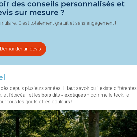
ir des conseils personnalisés et
evis sur mesure ?
mulaire. C’est totalement gratuit et sans engagement !
Demander un devis
el
ès depuis plusieurs années. Il faut savoir qu’il existe différentes
 et l’épicéa ; et les
bois
dits «
exotiques
» comme le teck, le
our tous les goûts et les couleurs !