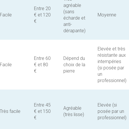
agréable
Entre 20
(sans
Facile
€ et 120
Moyenne
écharde et
€
anti-
dérapante)
Elevée et très
résistante aux
Entre 60
Dépend du
intempéries
Facile
€ et 80
choix de la
(si posée par
€
pierre
un
professionnel)
Entre 45
Elevée (si
Agréable
Très facile
€ et 150
posée par un
(très lisse)
€
professionnel)