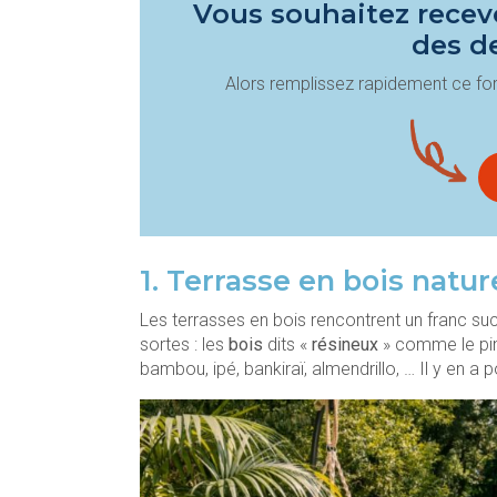
Vous souhaitez recevo
des d
Alors remplissez rapidement ce for
1. Terrasse en bois natur
Les terrasses en bois rencontrent un franc succ
sortes : les
bois
dits «
résineux
» comme le pin,
bambou, ipé, bankiraï, almendrillo, … Il y en a p