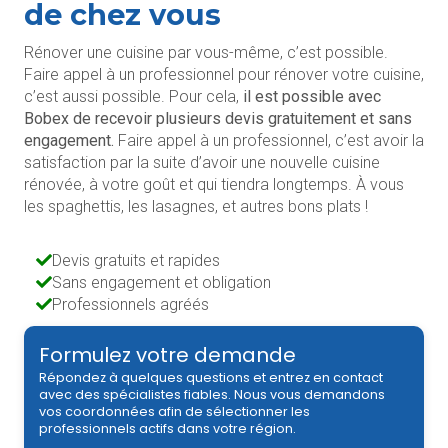
de chez vous
Rénover une cuisine par vous-même, c’est possible.
Faire appel à un professionnel pour rénover votre cuisine,
c’est aussi possible. Pour cela,
il est possible avec
Bobex de recevoir plusieurs devis gratuitement et sans
engagement.
Faire appel à un professionnel, c’est avoir la
satisfaction par la suite d’avoir une nouvelle cuisine
rénovée, à votre goût et qui tiendra longtemps. À vous
les spaghettis, les lasagnes, et autres bons plats !
Devis gratuits et rapides
Sans engagement et obligation
Professionnels agréés
Formulez votre demande
Répondez à quelques questions et entrez en contact
avec des spécialistes fiables. Nous vous demandons
vos coordonnées afin de sélectionner les
professionnels actifs dans votre région.