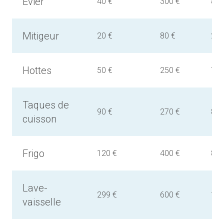
Evier
40 €
300 €
800
Mitigeur
20 €
80 €
250
Hottes
50 €
250 €
750
Taques de
90 €
270 €
800
cuisson
Frigo
120 €
400 €
800
Lave-
299 €
600 €
1.5
vaisselle