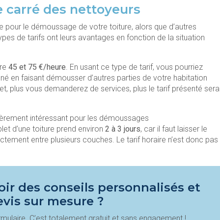
e carré des nettoyeurs
re pour le démoussage de votre toiture, alors que d’autres
pes de tarifs ont leurs avantages en fonction de la situation
tre
45 et 75 €/heure
. En usant ce type de tarif, vous pourriez
né en faisant démousser d’autres parties de votre habitation
, plus vous demanderez de services, plus le tarif présenté sera
iculièrement intéressant pour les démoussages
et d’une toiture prend environ
2 à 3 jours
, car il faut laisser le
tement entre plusieurs couches. Le tarif horaire n’est donc pas
ir des conseils personnalisés et
evis sur mesure ?
mulaire. C’est totalement gratuit et sans engagement !