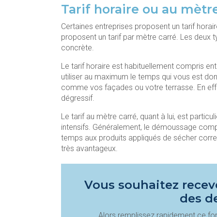
Tarif horaire ou au mètr
Certaines entreprises proposent un tarif horai
proposent un tarif par mètre carré. Les deux ty
concrète.
Le tarif horaire est habituellement compris en
utiliser au maximum le temps qui vous est don
comme vos façades ou votre terrasse. En effet
dégressif.
Le tarif au mètre carré, quant à lui, est part
intensifs. Généralement, le démoussage compl
temps aux produits appliqués de sécher correc
très avantageux.
Vous souhaitez recevo
des d
Alors remplissez rapidement ce for